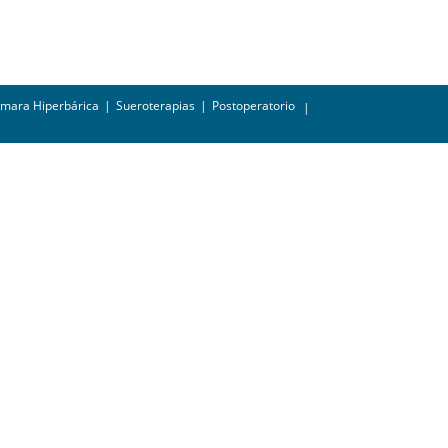
mara Hiperbárica
Sueroterapias
Postoperatorio